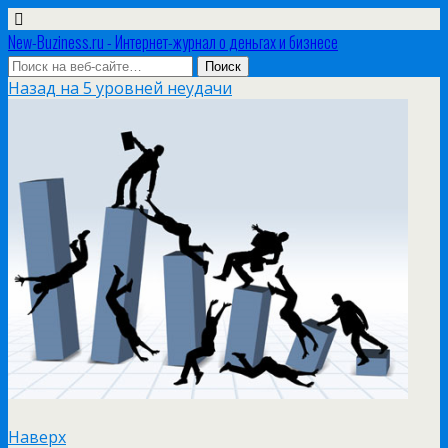
New-Buziness.ru - Интернет-журнал о деньгах и бизнесе
Назад на 5 уровней неудачи
Наверх