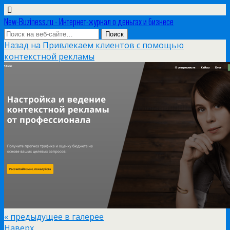
New-Buziness.ru - Интернет-журнал о деньгах и бизнесе
Назад на Привлекаем клиентов с помощью
контекстной рекламы
« предыдущее в галерее
Наверх