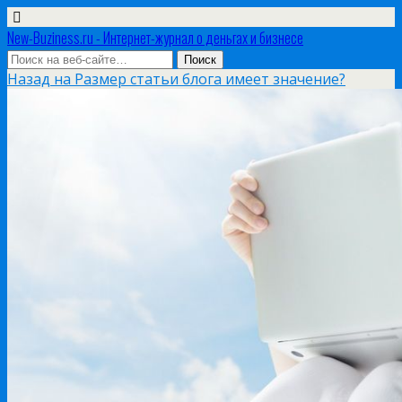
New-Buziness.ru - Интернет-журнал о деньгах и бизнесе
Назад на Размер статьи блога имеет значение?