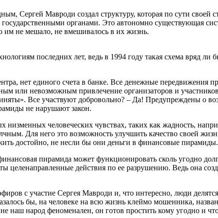
ным, Сергей Мавроди создал структуру, которая по сути своей с
 государственными органами. Это автономно существующая систе
о им не мешало, не вмешивалось в их жизнь.
хнологиям последних лет, ведь в 1994 году такая схема вряд ли
нтра, нет единого счета в банке. Все денежные передвижения 
ожным или невозможным привлечение организаторов и участников
иняты». Все участвуют добровольно? – Да! Предупреждены о воз
рамиды не нарушают закон.
мых низменных человеческих чувствах, таких как жадность, напр
ным. Для него это возможность улучшить качество своей жизни,
жить достойно, не несли бы они деньги в финансовые пирамиды.
 финансовая пирамида может функционировать сколь угодно дол
няты целенаправленные действия по ее разрушению. Ведь она соз
иров с участие Сергея Мавроди и, что интересно, люди делятся на
 казалось бы, на человеке на всю жизнь клеймо мошенника, наз
тине наш народ феноменален, он готов простить кому угодно и чт