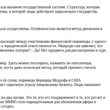
тала вызовом государственной системе. Структуру, которая
ма, в которой люди действуют параллельно государству,
 была осуществима. Особенностью является метод движения и
происходят между участниками финансовой пирамиды, с одного
 к юридической ответственности. Мавроди сам заявляет, что
можных потерях? – Да! Нет предмета для рассмотрения в суде.
имер. Здесь можно поспорить, называть ли пенсионера,
 пусть даже используя метод, который принято считать
го (к слову, пирамида Бернарда Меддофа в США
дает серьезную угрозу банковскому бизнесу. Люди начинают
 два лагеря. Это те, кто его поддерживает и те, кто ругает и
вание МММ стало нарицательным для обозначения аферы и
о угодно.