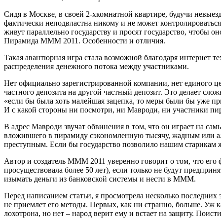
Сидя в Москве, в своей 2-хкомнатной квартире, будучи невыезд
фактически неподвластна никому и не может контролироваться
живут параллельно государству и просят государство, чтобы он
Пирамида МММ 2011. Особенности и отличия.
Такая авантюрная игра стала возможной благодаря интернет те
распределения денежного потока между участниками.
Нет официально зарегистрированной компании, нет единого це
частного депозита на другой частный депозит. Это делает сл
«если бы была хоть малейшая зацепка, то меры были бы уже пр
И с какой стороны ни посмотри, ни Мавроди, ни участники пи
В адрес Мавроди звучат обвинения в том, что он играет на са
вложившего в пирамиду сэкономленную тысячу, жадным или алч
преступным. Если бы государство позволило нашим старикам 
Автор и создатель МММ 2011 уверенно говорит о том, что его
просуществовала более 50 лет), если только не будут предпри
изымать деньги из банковской системы и нести в МММ.
Перед написанием статьи, я просмотрела несколько последних эф
не приемлет его методы. Первых, как ни странно, больше. Уж
лохотрона, но нет – народ верит ему и встает на защиту. Поис