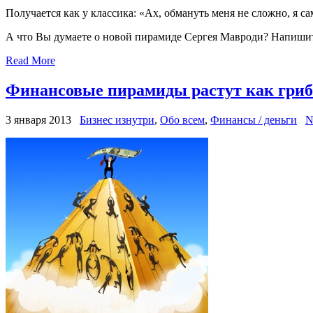
Получается как у классика: «Ах, обмануть меня не сложно, я 
А что Вы думаете о новой пирамиде Сергея Мавроди? Напишит
Read More
Финансовые пирамиды растут как гри
3 января 2013
Бизнес изнутри
,
Обо всем
,
Финансы / деньги
N