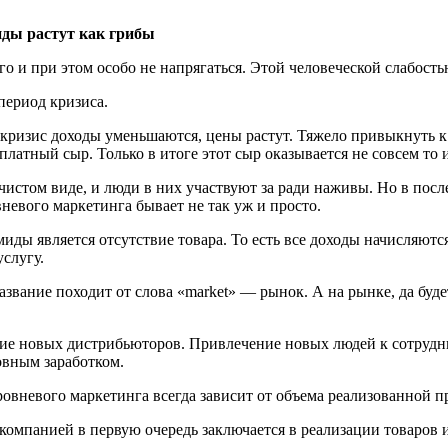
ды растут как грибы
ого и при этом особо не напрягаться. Этой человеческой слабос
период кризиса.
кризис доходы уменьшаются, цены растут. Тяжело привыкнуть к 
латный сыр. Только в итоге этот сыр оказывается не совсем то 
истом виде, и люди в них участвуют за ради наживы. Но в пос
невого маркетинга бывает не так уж и просто.
ды является отсутствие товара. То есть все доходы начисляютс
слугу.
вание походит от слова «market» — рынок. А на рынке, да будет
ние новых дистрибьюторов. Привлечение новых людей к сотрудн
овным заработком.
овневого маркетинга всегда зависит от объема реализованной п
компанией в первую очередь заключается в реализации товаров и