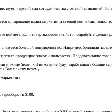
существует и другой вид сотрудничества с сетевой компанией, б
ь.
я копирование плана-маркетинга сетевой компании, только тов
се поймете. Если товар эксклюзивный, то попробуйте сделать р
е пользуется большой популярностью. Например, бриллианты, кот
т, что её продукцию знают и пользуются. Продавать такие товар
ии нижние (новички) никогда не будут зарабатывать больше верх
с я Вам покажу почему.
 маркетинга.
оварооборот в $100.
 Лида, все сделали товарооборот в $100 и заработали или сэко