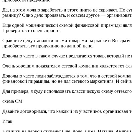
Да, на этом можно заработать и этого никто не скрывает. Но 
разницу? Одно дело продавать, и совсем другое — организоват
Еще одной мошеннической схемой финансовой пирамиды являетс
Проверить это очень просто.
Сравните цену с аналогичными товарами на рынке и Вы сразу в
приобретать эту продукцию по данной цене.
Довольно часто в таком случае предлагается товар, который н
Очень хорошим показателем сетевой компании является тот фак
Довольно часто люди заблуждаются в том, что в сетевой компан
финансовой пирамиды, но не для сетевого маркетинга. И сейча
Для примера, я буду использовать классическую схему сетевого
схема СМ
Давайте договоримся, что каждый из участников организовал т
Итак:
Новички на первой ступени: Оля, Коля, Дима, Наташа, Андрей,