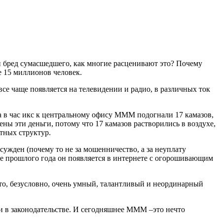
и бред сумасшедшего, как многие расценивают это? Почему
е 15 миллионов человек.
се чаще появляется на телевидении и радио, в различных ток
 в час икс к центральному офису МММ подогнали 17 камазов,
ены эти деньги, потому что 17 камазов растворились в воздухе,
тных структур.
ужден (почему то не за мошенничество, а за неуплату
але прошлого года он появляется в интернете с огорошивающим
то, безусловно, очень умный, талантливый и неординарный
ки в законодательстве. И сегодняшнее МММ –это нечто