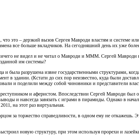
что это – дерзкий вызов Сергея Мавроди властям и системе ил
мена все больше вкладчиков. На сегодняшний день их уже боле
ничего не видел и не читал о Мавроди и МММ. Сергей Мавроди в
озданной им системы?
 и была разрушена извне государственными структурами, когда
нт в здании. (Кстати до сих пор неизвестно, куда были доставл
ровали и поделили между собой чиновники и представители влас
преступником и аферистом. Впоследствии Сергей Мавроди был ос
 выводы и навсегда завязать с играми в пирамиды. Однако в нач
011, на этот раз виртуальная.
цом за торжество справедливости, в одном ему не откажешь. Э
выстроил новую структуру, при этом используя прорехи и лазей