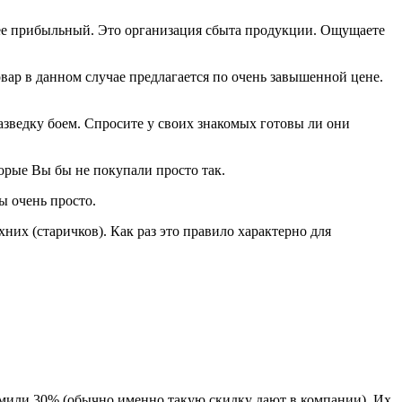
олее прибыльный. Это организация сбыта продукции. Ощущаете
ар в данном случае предлагается по очень завышенной цене.
азведку боем. Спросите у своих знакомых готовы ли они
орые Вы бы не покупали просто так.
ы очень просто.
них (старичков). Как раз это правило характерно для
номили 30% (обычно именно такую скидку дают в компании). Их