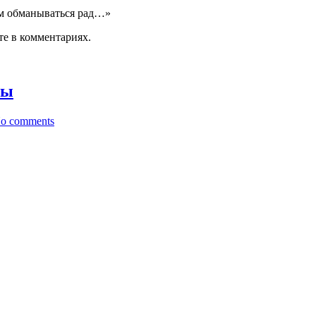
сам обманываться рад…»
е в комментариях.
бы
o comments