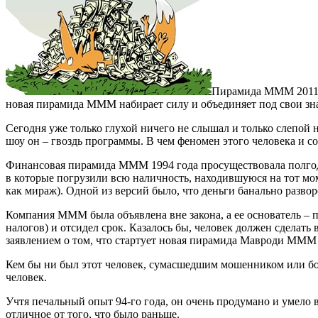
Пирамида МММ 2011, 
новая пирамида МММ набирает силу и объединяет под свои зна
Сегодня уже только глухой ничего не слышал и только слепой 
шоу он – гвоздь программы. В чем феномен этого человека и с
Финансовая пирамида МММ 1994 года просуществовала полгода
в которые погрузили всю наличность, находившуюся на тот моме
как мираж). Одной из версий было, что деньги банально разво
Компания МММ была объявлена вне закона, а ее основатель – 
налогов) и отсидел срок. Казалось бы, человек должен сделать
заявлением о том, что стартует новая пирамида Мавроди МММ 2
Кем бы ни был этот человек, сумасшедшим мошенником или бор
человек.
Учтя печальный опыт 94-го года, он очень продумано и умело 
отличное от того, что было раньше.