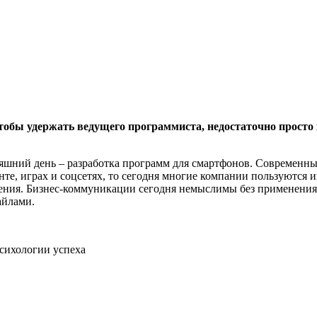
тобы удержать ведущего программиста, недостаточно просто
няшний день – разработка программ для смартфонов. Современн
тенте, играх и соцсетях, то сегодня многие компании пользуют
лнения. Бизнес-коммуникации сегодня немыслимы без применен
айлами.
психологии успеха