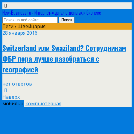
New-Buziness.ru - Интернет-журнал о деньгах и бизнесе
Теги › Швейцария
28 января 2016
Switzerland или Swaziland? Сотрудникам
ФБР пора лучше разобраться с
географией
нет ответов
Наверх
мобильн.
компьютерная