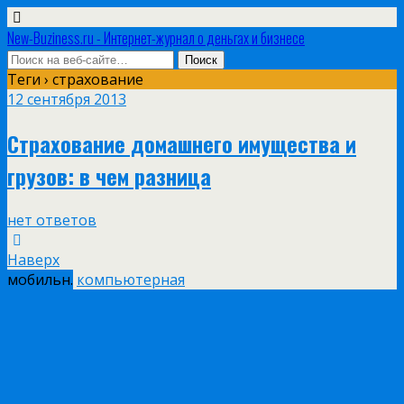
New-Buziness.ru - Интернет-журнал о деньгах и бизнесе
Теги › страхование
12 сентября 2013
Страхование домашнего имущества и
грузов: в чем разница
нет ответов
Наверх
мобильн.
компьютерная