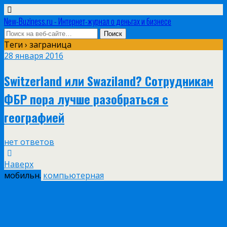
New-Buziness.ru - Интернет-журнал о деньгах и бизнесе
Теги › заграница
28 января 2016
Switzerland или Swaziland? Сотрудникам
ФБР пора лучше разобраться с
географией
нет ответов
Наверх
мобильн.
компьютерная