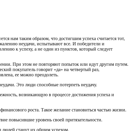
ется нам таким образом, что достигшим успеха считается тот,
сожалению неудачи, испытывают все. И победители и
лению к успеху, а не один из пунктов, который следует
лении. При этом не повторяют попыток или идут другим путем.
еский покупатель говорит «да» на четвертый раз,
овлена, ее можно преодолеть.
неудачи. Это люди способные потерпеть неудачу.
збежность, возникающую в процессе достижения успеха и
финансового роста. Такое желание становиться частью жизни.
твие повысившие уровень своей притязательности.
ы людей станут их общим успехом.