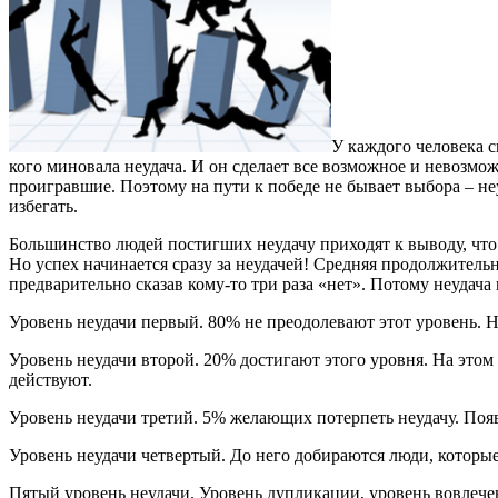
У каждого человека с
кого миновала неудача. И он сделает все возможное и невозмо
проигравшие. Поэтому на пути к победе не бывает выбора – неу
избегать.
Большинство людей постигших неудачу приходят к выводу, что 
Но успех начинается сразу за неудачей! Средняя продолжительн
предварительно сказав кому-то три раза «нет». Потому неудача
Уровень неудачи первый. 80% не преодолевают этот уровень. Н
Уровень неудачи второй. 20% достигают этого уровня. На этом
действуют.
Уровень неудачи третий. 5% желающих потерпеть неудачу. Появ
Уровень неудачи четвертый. До него добираются люди, которы
Пятый уровень неудачи. Уровень дупликации, уровень вовлече