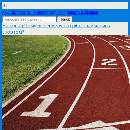
New-Buziness.ru - Интернет-журнал о деньгах и бизнесе
Назад на Чому бізнесмену потрібно займатись
спортом?