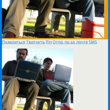
Поделиться
Твитнуть
Pin
Отпр. по эл. почте
SMS