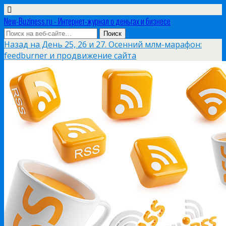
New-Buziness.ru - Интернет-журнал о деньгах и бизнесе
Назад на День 25, 26 и 27. Осенний млм-марафон:
feedburner и продвижение сайта