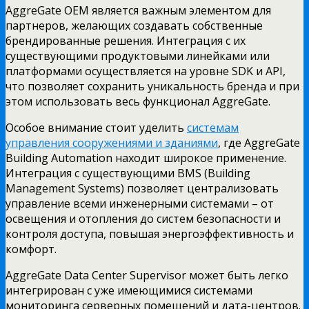
AggreGate OEM является важным элементом для
партнеров, желающих создавать собственные
брендированные решения. Интеграция с их
существующими продуктовыми линейками или
платформами осуществляется на уровне SDK и API,
что позволяет сохранить уникальность бренда и при
этом использовать весь функционал AggreGate.
Особое внимание стоит уделить
системам
управления сооружениями и зданиями
, где AggreGate
Building Automation находит широкое применение.
Интеграция с существующими BMS (Building
Management Systems) позволяет централизовать
управление всеми инженерными системами – от
освещения и отопления до систем безопасности и
контроля доступа, повышая энергоэффективность и
комфорт.
AggreGate Data Center Supervisor может быть легко
интегрирован с уже имеющимися системами
мониторинга серверных помещений и дата-центров.