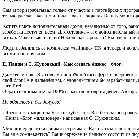
Сам автор зарабатывал только от участия в партнёрских прог
только рассказывая, но и показывая на экранах Ваших мониторо
Хотите иметь дополнительный доход, независимо от того, работ
заработка доступен всем! Для сетевика – это дополнительный
выбор. Маленькая пенсия? Небольшая зарплата? Вы школьник и
Люди избавились от комплекса «чайника» ПК, а теперь и до вл
всемирной паутины.
Е. Панин и С. Жуковский «Как создать бизнес – блог».
Даже если пока Вы совсем новичёк в блогосфере. Совершенно не
свой блог! А в дальнейшем, с удовольствием бы зарабатывали, 
Читайте!
Обратите внимание на 100% гарантию возврата денег! Авторы 
Не обошлось и без бонусов!
- Членство в закрытом Блого-клубе – для Вас бесплатно сроком 
- Книга «Блог миллионера» написанная С. Жуковским.
Миллионер делится своими секретами «Как стать миллионером»
Вы ещё сомневаетесь? Ваше окружение целиком состоит из люде