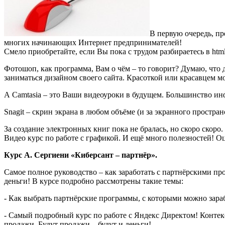
В первую очередь, пр
многих начинающих Интернет предпринимателей!
Смело приобретайте, если Вы пока с трудом разбираетесь в html
Фотошоп, как программа, Вам о чём – то говорит? Думаю, что 
заниматься дизайном своего сайта. Красоткой или красавцем м
А Camtasia – это Ваши видеоуроки в будущем. Большинство инф
Snagit – скрин экрана в любом объёме (и за экранного простра
За создание электронных книг пока не бралась, но скоро скоро.
Видео курс по работе с графикой. И ещё много полезностей! Оц
Курс А. Сергиени «Киберсант – партнёр».
Самое полное руководство – как заработать с партнёрскими пр
деньги! В курсе подробно рассмотрены такие темы:
- Как выбрать партнёрские программы, с которыми можно зараб
- Самый подробный курс по работе с Яндекс Директом! Контекс
продажи. Будут продажи – будут и деньги!