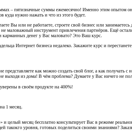
раммах – пятизначные суммы ежемесячно! Именно этим опытом о
в куда нужно нажать и что из этого будет.
аете Вы или не работаете, строете свой бизнес или занимаетесь
 и не маловажный инструмент привлечения партнёров. Ещё остали
 карманных денег у Вас маловато? Это Ваш курс.
адельца Интернет бизнеса недалеко. Закажите курс и перестанет
 представляете как можно создать свой блог, а как получать с 
не выходя из дома! В чём проблема? Думаете у Вас ничего не пол
уверены в своём продукте на 400%!
на 1 месяц.
 и целый месяц бесплатно консультирует Вас в режиме реально
й такокго уровня, готовых поделиться своими знаниями? Заказыв