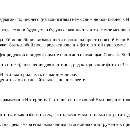
едлагаю то, без чего (на мой взгляд) немыслим любой бизнес в И
 коде, если в будущем, а будущее начинается в это самое мгнове
да. Её мощнейшие возможности изложены просто и ясно! Если Вы 
ожет быть любой после редактирования фото в этой программе.
опродуктов в видео формате написано с помощью Camtasia Studi
нства тоже), пояснения для картинок, редактирование фото за 3 
 И этот материал есть на данном диске.
ените сами и сделайте заказ, не пожалеете.
ограммами в Интернете. И это не пустые слова! Вы поверите тол
отать, и как избежать тех, с которыми можно только потратить 
тная реклама всегда была одним из основных инструментов прив