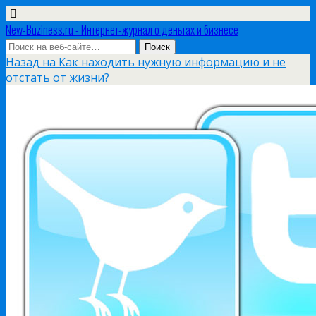
New-Buziness.ru - Интернет-журнал о деньгах и бизнесе
Назад на Как находить нужную информацию и не
отстать от жизни?