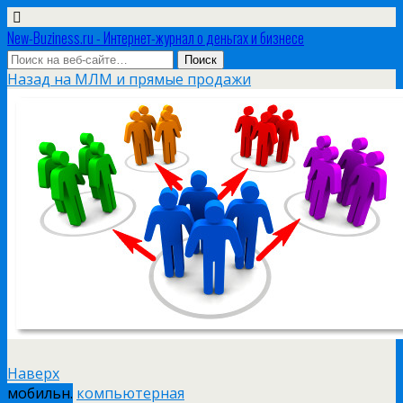
New-Buziness.ru - Интернет-журнал о деньгах и бизнесе
Назад на МЛМ и прямые продажи
Наверх
мобильн.
компьютерная