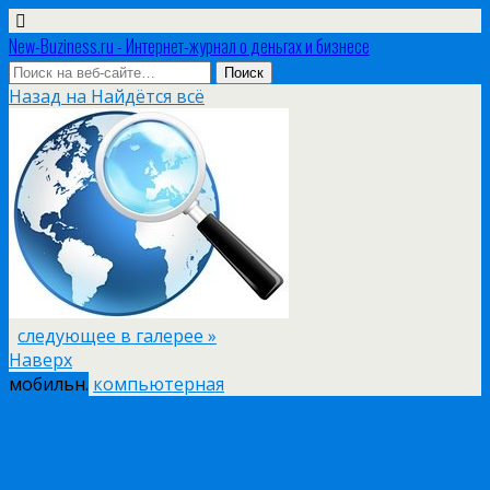
New-Buziness.ru - Интернет-журнал о деньгах и бизнесе
Назад на Найдётся всё
следующее в галерее »
Наверх
мобильн.
компьютерная