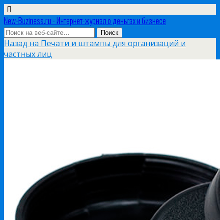
New-Buziness.ru - Интернет-журнал о деньгах и бизнесе
Назад на Печати и штампы для организаций и
частных лиц