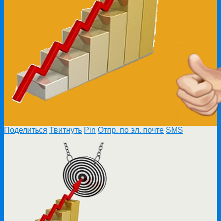
Поделиться
Твитнуть
Pin
Отпр. по эл. почте
SMS