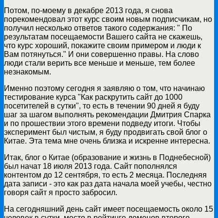
Потом, по-моему в декабре 2013 года, я снова
порекомендовал этот курс своим новым подписчикам, но
получил несколько ответов такого содержания: " По
результатам посещаемости Вашего сайта не скажешь,
что курс хороший, покажите своим примером и люди к
Вам потянуться." И они совершенно правы. На слово
люди стали верить все меньше и меньше, тем более
незнакомым.
Именно поэтому сегодня я заявляю о том, что начинаю
тестирование курса "Как раскрутить сайт до 1000
посетителей в сутки", то есть в течении 90 дней я буду
шаг за шагом выполнять рекомендации Дмитрия Спарка
и по прошествии этого времени подведу итоги. Чтобы
эксперимент был чистым, я буду продвигать свой блог о
Китае. Эта тема мне очень близка и искренне интересна.
Итак, блог о Китае (образование и жизнь в Поднебесной)
был начат 18 июля 2013 года. Сайт пополнялся
контентом до 12 сентября, то есть 2 месяца. Последняя
дата записи - это как раз дата начала моей учебы, честно
говоря сайт я просто забросил.
На сегодняшний день сайт имеет посещаемость около 15
человек в сутки, место в рейтинге доменов второго