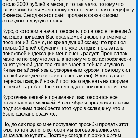
около 2000 рублей в месяц и то так мало, потому что
ключевики были мало конкурентны, учитывая специфику
бизнеса. Сегодня этот сайт продан в связи с моим
отъездом в другую страну.
Курс, о котором я начал говорить, пошагово в течении 3
месяцев приведет Вас к желаемой цифре на счетчике
посещений. Сам я, не кривя душой скажу, что прошел
только 10 дней обучения, но уже сегодня показатель
поисковой индексации меня очень радует. Прошел так
мало не потому что лень, а потому что катастрофически
занят учебой (для тех кто не знает, я сейчас изучаю в
Китае китайский язык, ускоренным курсом, поэтому сил
на любимое дело остается очень мало). Я уже давно
перестал каждый новый пост выкладывать на форуме
школы Старт Ап. Посетители идут с поисковых систем.
Курс очень легкий в понимании, как говорится все
разжевано до мелочей. В сентябре я предложил своим
подписчикам приобрести этот курс в складчину, что и
было сделано сразу же.
Но, до сих пор ко мне поступают просьбы продать этот
курс по той цене, о которой мы договаривались его
изначально купить. Поэтому сегодня я архив с этим