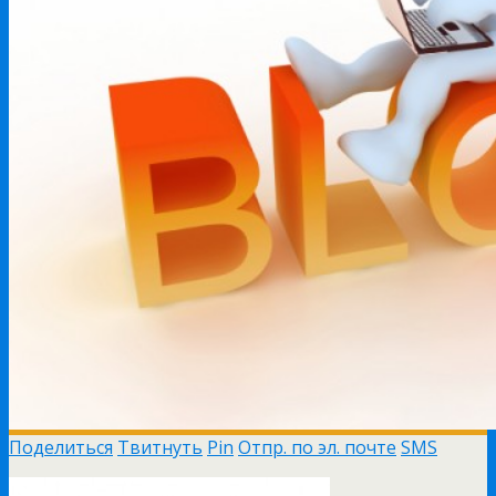
Поделиться
Твитнуть
Pin
Отпр. по эл. почте
SMS