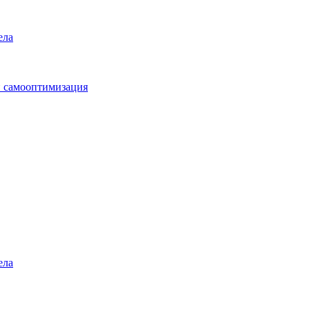
ела
и самооптимизация
ела