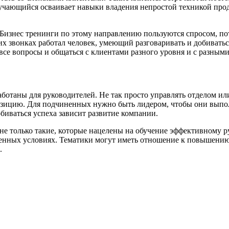
бучающийся осваивает навыки владения непростой техникой про
Бизнес тренинги по этому направлению пользуются спросом, по
их звонках работал человек, умеющий разговаривать и добиват
все вопросы и общаться с клиентами разного уровня и с разным
аботаны для руководителей. Не так просто управлять отделом и
зицию. Для подчиненных нужно быть лидером, чтобы они выпол
обиваться успеха зависит развитие компании.
 не только такие, которые нацелены на обучение эффективному 
твенных условиях. Тематики могут иметь отношение к повышени
.