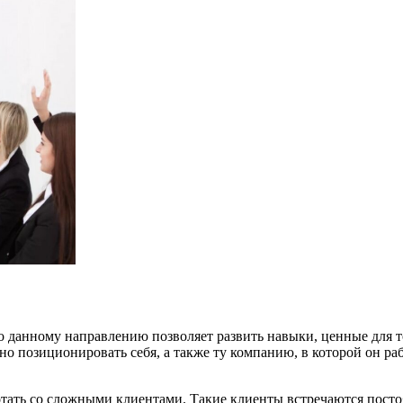
о данному направлению позволяет развить навыки, ценные для т
но позиционировать себя, а также ту компанию, в которой он ра
отать со сложными клиентами. Такие клиенты встречаются постоя