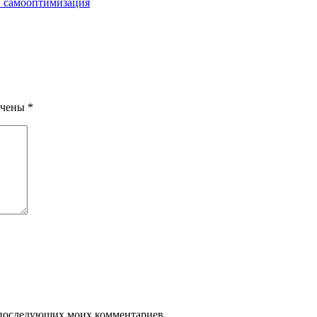
и самооптимизация
ечены
*
ля последующих моих комментариев.