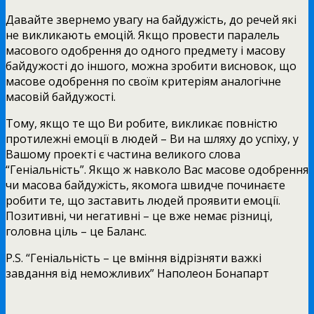
Давайте звернемо увагу на байдужість, до речей які
не викликають емоцій. Якщо провести паралель
масового одобрення до одного предмету і масову
байдужості до іншого, можна зробити висновок, що
масове одобрення по своїм критеріям аналогічне
масовій байдужості.
Тому, якщо те що Ви робите, викликає повністю
протилежні емоції в людей – Ви на шляху до успіху, у
Вашому проекті є частина великого слова
“Геніальність”. Якщо ж навколо Вас масове одобрення
чи масова байдужість, якомога швидче починаєте
робити те, що заставить людей проявити емоції.
Позитивні, чи негативні – це вже немає різниці,
головна ціль – це Баланс.
P.S. “Геніальність – це вміння відрізняти важкі
завдання від неможливих” Наполеон Бонапарт