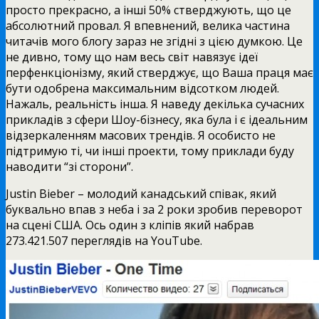
просто прекрасно, а інші 50% стверджують, що це
абсолютний провал. Я впевнений, велика частина
читачів мого блогу зараз не згідні з цією думкою. Це
не дивно, тому що нам весь світ навязує ідеї
перфенкціонізму, який стверджує, що Ваша праця має
бути одобрена максимальним відсотком людей.
Нажаль, реальність інша. Я наведу декілька сучасних
прикладів з сфери Шоу-бізнесу, яка була і є ідеальним
відзеркаленням масових трендів. Я особисто не
підтримую ті, чи інші проекти, тому приклади буду
наводити “зі сторони”.
Justin Bieber – молодий канадський співак, який
буквально впав з неба і за 2 роки зробив переворот
на сцені США. Ось один з кліпів який набрав
273.421.507 переглядів на YouTube.