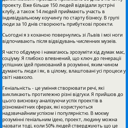
проекту. Вже більше 150 людей відвідали зустрічі
клубу, а також 14 людей приймають участь в
індивідуальному коучингу по старту бізнесу. В групі
люди за 10 днів створюють прибуткові проекти.
Сьогодні я з коханою повернулись зі Львів і мої ноги
відпочивають після відвідувань численних музеїв.
Я часто обдумую і намагаюсь зрозуміти хід думак мас,
соціуму. Я глибоко впевнений, що ключ до генерації
успішних ідей прихований в розумінні, яким чином
думають люди і як, в цілому, влаштовані усі процеси у
світі навколо.
Геніальність - це уміння створювати речі, які
викликають протилежно різні відгуки. Я прийшов до
цього висновку аналізуючи успіх проектів в
різноманітних сферах, які користуються
надзвичайним успіхом і популярністю. В моєму
розумінні геніальним ідею, проект, людину можна
назвати тоді, коли 50% людей стверджують що це