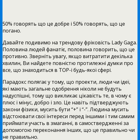
50% говорять що це добре і 50% говорять, що це
погано.
Давайте подивимо на трендову фріковість Lady Gaga.
Половина людей фанатіє, половина говорить, що це
противно. Зверніть увагу, якщо витратити декілька
хвилин, Ви найдете повністю протилежні думки про
все, що знаходиться в TOP-і будь-якої сфері.
Парадокс полягає у тому, що проекти, люди чи ідеї,
які мають загальне одобрення ніколи не будуть
надуспішні, тому що викликає цікавість те, в чому є
плюс і мінус, добро і зло. Це навіть підтверджують
закони фізики, мусить бути “+” і “-”. Людина мусить
відстоювати свої інтереси перед іншими і тим самим
приймати участь в змаганні, в самоствердженні за
допомогою переконання інших, що це правильно чи
не правильно.