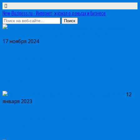
New-Buziness.ru - Интернет-журнал о деньгах и бизнесе
17 ноября 2024
Как современные онлайн-сервисы
смешивания криптовалют защищают
вашу анонимность
12
января 2023
Долг платежом красен: рассмотрим
подробней