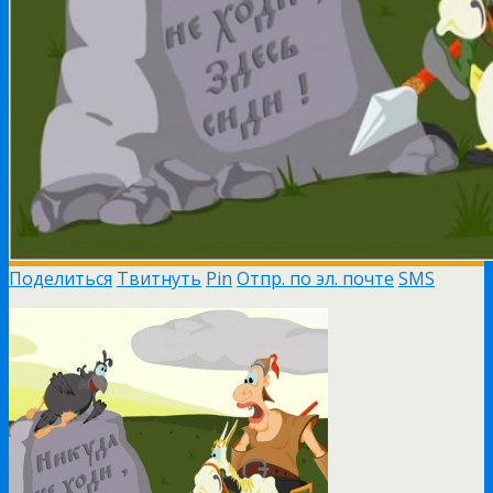
Поделиться
Твитнуть
Pin
Отпр. по эл. почте
SMS