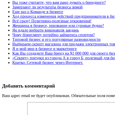
Вы тоже считаете, что вам рано думать о брендинге?
Замерзают ли результаты бизнеса зимой
Еще раз о Команде в бизнесе
Ход процесса изменения действий предпринимателя в би
Всё сразу! Позитивно-полезные откровения!
Женщина в бизнесе, призвание или суровые будни?
Як вдало вибрати виконавців завдань
Чому бізнесмену потрібно займатись спортом?
Типовой бизнес и его популярные разновидности
Выбираем скрипт магазина для продажи электронных то
Я и мой мир в бизнесе и маркетинге
Как Вы создадите Ваш бренд на $1 000 000 для своего би
«Секрет» поездки из города А в город Б, полезный для би
Кратко: Сетевой бизнес через Интернет.
Добавить комментарий
Ваш адрес email не будет опубликован.
Обязательные поля пом