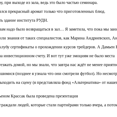
 при выходе из зала, ведь это было частью семинара.
ился прекрасный аромат только что приготовленных блюд.
ть здание института РУДН.
 надо было возвращаться в зал… Я заметила, что пока мы зани
ли знания от таких специалистов, как Марина Андриевских, Ан
клубу сертификаты о прохождении курсов трейдеров. А Дамьен 
а инвестиционном счету. И вот тут уже эмоциям не было места
уезжать домой, но мы знали, что завтра нас ждёт не менее прият
вшимися (позднее я узнала что они смотрели футбол). Но несмот
ыходить на сцену (я представляла фонд «Альтернатива» от нашего 
ьеном Крассак была проведена презентация
аждали людей, которые стали партнёрами только вчера, а потом