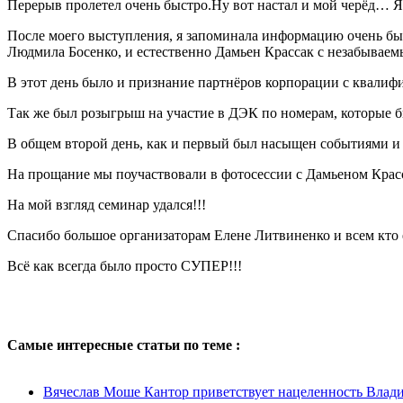
Перерыв пролетел очень быстро.Ну вот настал и мой черёд… Я 
После моего выступления, я запоминала информацию очень бы
Людмила Босенко, и естественно Дамьен Крассак с незабывае
В этот день было и признание партнёров корпорации с квалиф
Так же был розыгрыш на участие в ДЭК по номерам, которые б
В общем второй день, как и первый был насыщен событиями и 
На прощание мы поучаствовали в фотосессии с Дамьеном Крас
На мой взгляд семинар удался!!!
Спасибо большое организаторам Елене Литвиненко и всем кто 
Всё как всегда было просто СУПЕР!!!
Самые интересные статьи по теме :
Вячеслав Моше Кантор приветствует нацеленность Влади