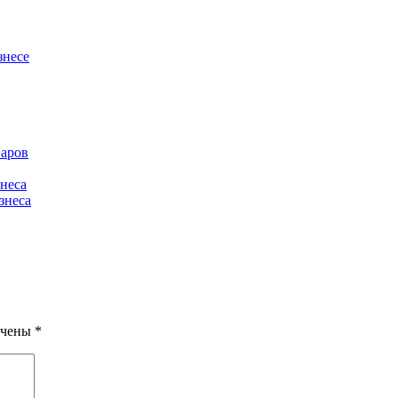
знесе
варов
знеса
знеса
ечены
*