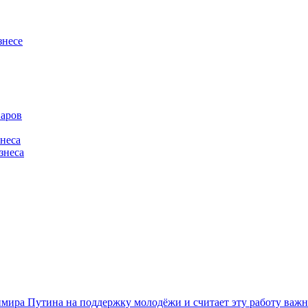
знесе
варов
знеса
знеса
мира Путина на поддержку молодёжи и считает эту работу важ