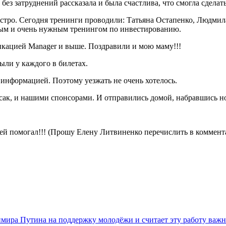
без затруднений рассказала и была счастлива, что смогла сделат
стро. Сегодня тренинги проводили: Татьяна Остапенко, Людмил
мым и очень нужным тренингом по инвестированию.
икацией Manager и выше. Поздравили и мою маму!!!
ыли у каждого в билетах.
информацией. Поэтому уезжать не очень хотелось.
сак, и нашими спонсорами. И отправились домой, набравшись 
ей помогал!!! (Прошу Елену Литвиненко перечислить в коммент
мира Путина на поддержку молодёжи и считает эту работу важ