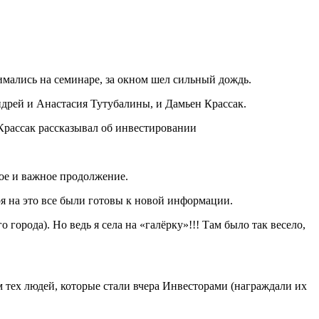
мались на семинаре, за окном шел сильный дождь.
дрей и Анастасия Тутубалины, и Дамьен Крассак.
Крассак рассказывал об инвестировании
ное и важное продолжение.
ря на это все были готовы к новой информации.
города). Но ведь я села на «галёрку»!!! Там было так весело,
 тех людей, которые стали вчера Инвесторами (награждали их