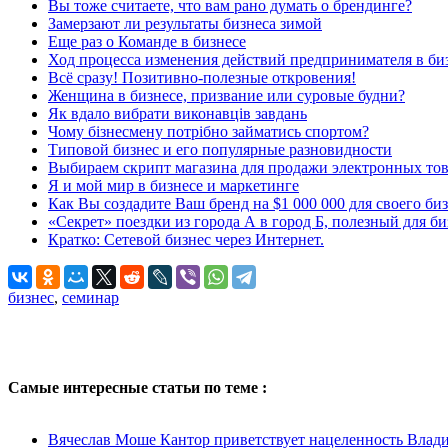
Вы тоже считаете, что вам рано думать о брендинге?
Замерзают ли результаты бизнеса зимой
Еще раз о Команде в бизнесе
Ход процесса изменения действий предпринимателя в би
Всё сразу! Позитивно-полезные откровения!
Женщина в бизнесе, призвание или суровые будни?
Як вдало вибрати виконавців завдань
Чому бізнесмену потрібно займатись спортом?
Типовой бизнес и его популярные разновидности
Выбираем скрипт магазина для продажи электронных то
Я и мой мир в бизнесе и маркетинге
Как Вы создадите Ваш бренд на $1 000 000 для своего би
«Секрет» поездки из города А в город Б, полезный для би
Кратко: Сетевой бизнес через Интернет.
бизнес
,
семинар
Самые интересные статьи по теме :
Вячеслав Моше Кантор приветствует нацеленность Влади