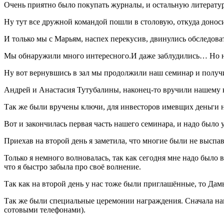
Очень приятно было покупать журналы, и остальную литературу,
Ну тут все дружной командой пошли в столовую, откуда донос
И только мы с Марьям, наспех перекусив, двинулись обследова
Мы обнаружили много интересного.И даже заблудились… Но нам
Ну вот вернувшись в зал мы продолжили наш семинар и получи
Андрей и Анастасия Тутубалины, наконец-то вручили нашему 
Так же были вручены ключи, для инвесторов имевщих деньги н
Вот и закончилась первая часть нашего семинара, и надо было 
Приехав на второй день я заметила, что многие были не выспа
Только я немного волновалась, так как сегодня мне надо было в
что я быстро забыла про своё волнение.
Так как на второй день у нас тоже были приглашённые, то Дам
Так же были специальные церемонии награждения. Сначала нагр
сотовыми телефонами).