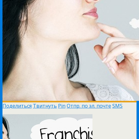
Поделиться
Твитнуть
Pin
Отпр. по эл. почте
SMS