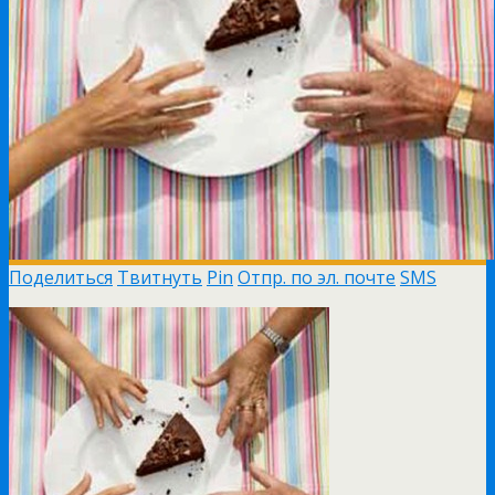
Поделиться
Твитнуть
Pin
Отпр. по эл. почте
SMS