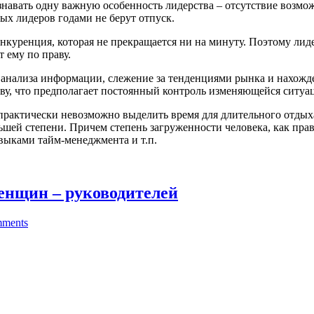
навать одну важную особенность лидерства – отсутствие возмож
ых лидеров годами не берут отпуск.
онкуренция, которая не прекращается ни на минуту. Поэтому лид
 ему по праву.
о анализа информации, слежение за тенденциями рынка и нахож
ву, что предполагает постоянный контроль изменяющейся ситуа
 практически невозможно выделить время для длительного отды
шей степени. Причем степень загруженности человека, как прав
авыками тайм-менеджмента и т.п.
енщин – руководителей
ments