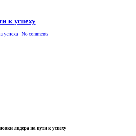
и к успеху
а успеха
No comments
овки лидера на пути к успеху