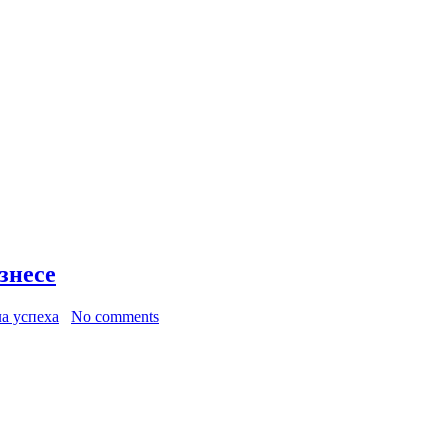
знесе
а успеха
No comments