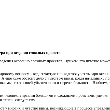
ера при ведении сложных проектов
ведения особенно сложных проектов. Причем, это чувство может
дровому вопросу – ведь зачастую приходится урезать зарплаты 
. А еще хуже обстоит дело с чувством вины, когда начальнику п
аемые из-за своей убыточности и нерентабельности. В общем, з
орым человек, управляя большими и сложными проектами, уделяе
и теперь следует ему.
 у многих и чувство вины, возникающие в процессе управления