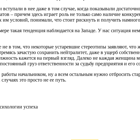
ступали в нее даже в том случае, когда показывали достаточно 
тов – причем здесь играет роль не только само наличие конкуре
им условий, понимали, что стоит рискнуть и получить намног
ере такая тенденция наблюдается на Западе. У нас ситуация не
 не в том, что некоторые устаревшие стереотипы заявляют, что 
емясь зачастую сохранить нейтралитет, даже в ущерб собственн
должность кажется на первый взгляд. Далеко не каждая женщина 
остоянный груз ответственности за судьбу предприятия и его с
работы начальником, ну а всем остальным нужно отбросить стары
случаях это просто не ее путь.
психологии успеха