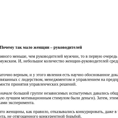
 Почему так мало женщин – руководителей
много меньше, чем руководителей мужчин, то в первую очередь 
 мужским. И, небольшое количество женщин-руководителей сре
аточно верным, и у этого явления есть научно обоснованное док
связанных с лидерством, менеджментом и управлением на предп
мости принятия управленческих решений.
начале большой группе независимых испытуемых давались общи
тую лучшим мотивационным стимулом были деньги). Затем, этим
ами эксперимента.
то женщины, как правило, отказывались конкурировать, даже в 
нта, не отягощенного конкурентной борьбой.