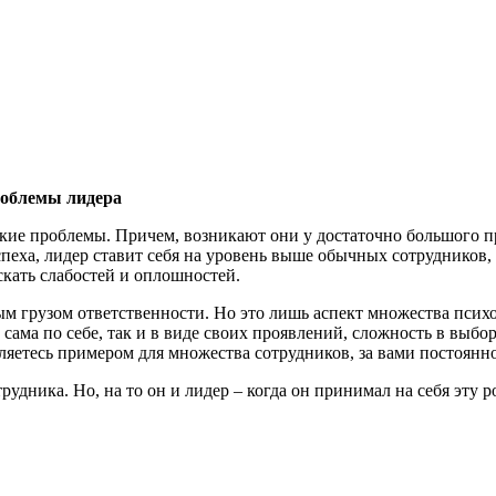
роблемы лидера
кие проблемы. Причем, возникают они у достаточно большого п
пеха, лидер ставит себя на уровень выше обычных сотрудников
скать слабостей и оплошностей.
ым грузом ответственности. Но это лишь аспект множества псих
 сама по себе, так и в виде своих проявлений, сложность в выбо
вляетесь примером для множества сотрудников, за вами постоян
удника. Но, на то он и лидер – когда он принимал на себя эту ро