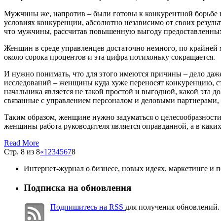
Мужчины же, напротив – были готовы к конкурентной борьбе и в
условиях конкуренции, абсолютно независимо от своих результа
что мужчины, рассчитав повышенную выгоду предоставленных 
Женщин в среде управленцев достаточно немного, по крайней м
около сорока процентов и эта цифра потихоньку сокращается.
И нужно понимать, что для этого имеются причины – дело даже
исследований – женщины куда хуже переносят конкуренцию, стр
начальника является не такой простой и выгодной, какой эта 
связанные с управлением персоналом и деловыми партнерами, п
Таким образом, женщине нужно задуматься о целесообразности 
женщины работа руководителя является оправданной, а в каких 
Read More
Стр. 8 из 8
«
1
2
3
4
5
6
7
8
Интернет-журнал о бизнесе, новых идеях, маркетинге и 
Подписка на обновления
Подпишитесь на RSS
для получения обновлений.